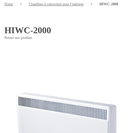
Home
>
Chauffage à convection pour l’intérieur
>
HIWC-2000
HIWC-2000
Retour aux produits