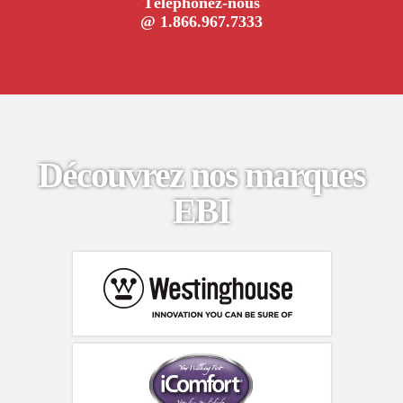
Téléphonez-nous
@ 1.866.967.7333
Découvrez nos marques
EBI