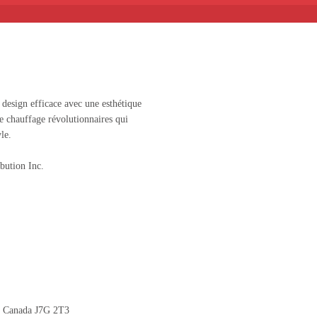
design efficace avec une esthétique
de chauffage révolutionnaires qui
le.
bution Inc.
c) Canada J7G 2T3