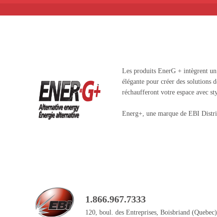
Les produits EnerG + intègrent un 
élégante pour créer des solutions 
réchaufferont votre espace avec sty
Energ+, une marque de EBI Distri
1.866.967.7333
120, boul. des Entreprises, Boisbriand (Quebe