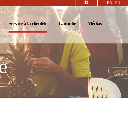
EN
FR
Service à la clientèle
Garantie
Médias
e