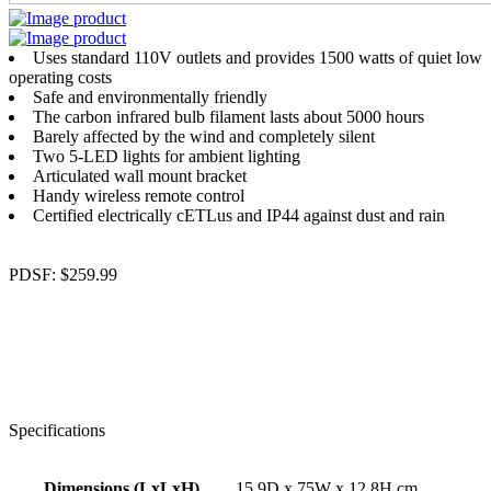
Uses standard 110V outlets and provides 1500 watts of quiet low
operating costs
Safe and environmentally friendly
The carbon infrared bulb filament lasts about 5000 hours
Barely affected by the wind and completely silent
Two 5-LED lights for ambient lighting
Articulated wall mount bracket
Handy wireless remote control
Certified electrically cETLus and IP44 against dust and rain
PDSF:
$
259.99
Specifications
Dimensions (LxLxH)
15.9D x 75W x 12.8H cm