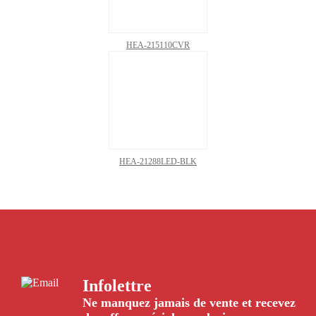
HEA-215110CVR
HEA-21288LED-BLK
Infolettre
Ne manquez jamais de vente et recevez