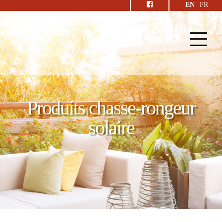
EN
FR
Produits chasse-rongeur
solaire