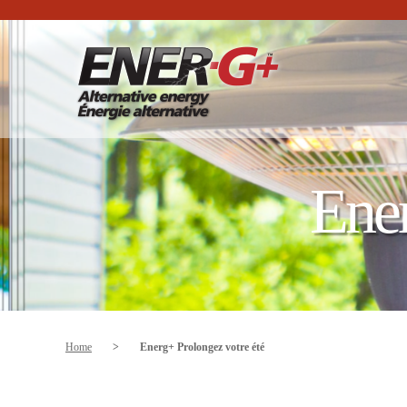
Ener
Home
>
Energ+ Prolongez votre été