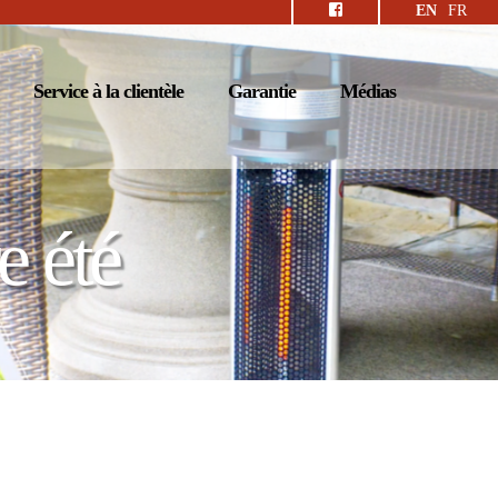
EN
FR
Service à la clientèle
Garantie
Médias
e été